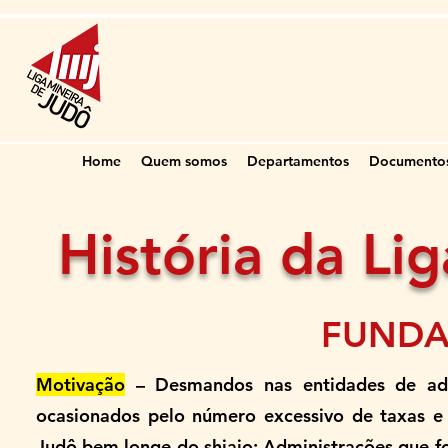
Home
Quem somos
Departamentos
Documento
História da Li
FUND
Motivação
– Desmandos nas entidades de admi
ocasionados pelo número excessivo de taxas e v
Judô bem longe do shiajo; Administrações que fo