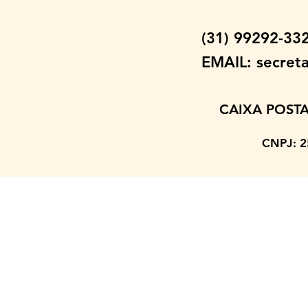
(31) 99292-3
EMAIL:
secret
CAIXA POSTA
CNPJ: 2