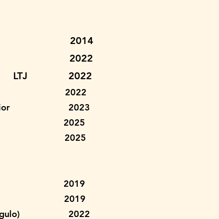
go Alves 2014
veira 2022
 Silva LTJ 2022
Motawh 2022
lves Junior 2023
iro 2025
Araujo 2025
essi 2019
alessi 2019
 (Triângulo) 2022