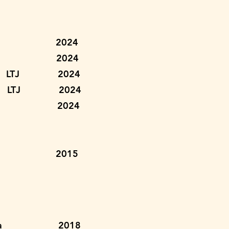
eia 2024
va 2024
oto LTJ 2024
uino LTJ 2024
ya 2024
 Richelle 2015
os de Souza 2018