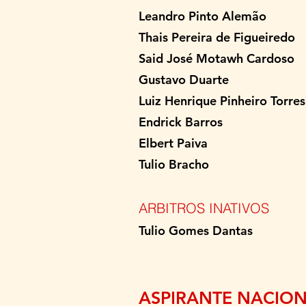
Leandr
Thais Pereira de Fi
Said José Motawh 
Gustavo Dua
Luiz Henrique Pinhei
Endrick Bar
Elbert Pai
Tulio Brac
ARBITROS INATIVOS
Tulio Gomes D
ASPIRANTE NACIO