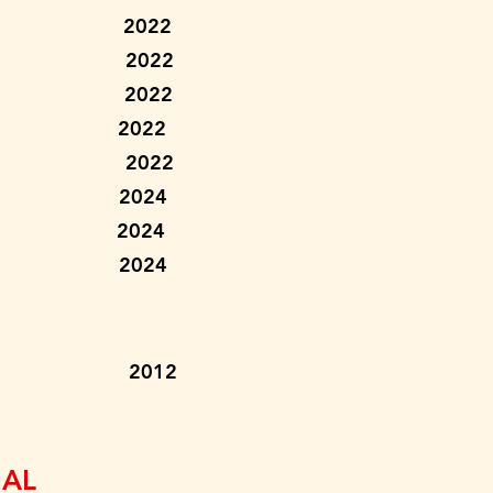
o Pinto Alemã
gueiredo 2022
Cardoso 2022
rte 2022
ro Torres 2022
ros 2024
va 2024
ho 2024
antas 2012
NAL